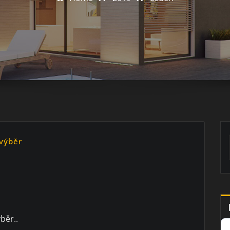
 výběr
běr..