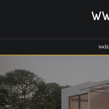
Skip
to
WW
content
NAŠE