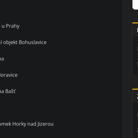
 u Prahy
í objekt Bohuslavice
na
Moravice
a Bašť
domek Horky nad Jizerou