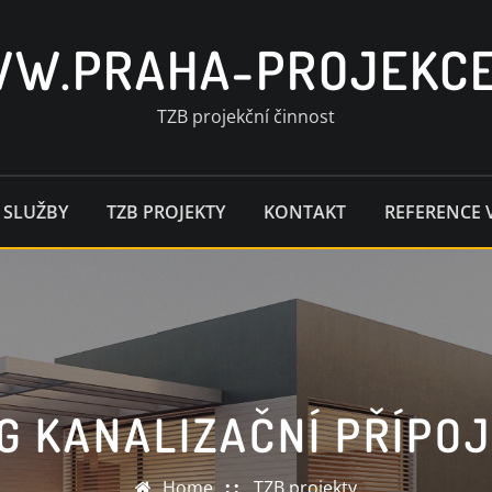
W.PRAHA-PROJEKCE
TZB projekční činnost
 SLUŽBY
TZB PROJEKTY
KONTAKT
REFERENCE 
G KANALIZAČNÍ PŘÍPO
Home
TZB projekty