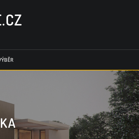
.CZ
VÝBĚR
JKA