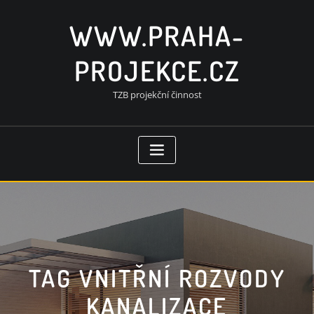
Skip
to
WWW.PRAHA-
content
PROJEKCE.CZ
TZB projekční činnost
TAG VNITŘNÍ ROZVODY
KANALIZACE