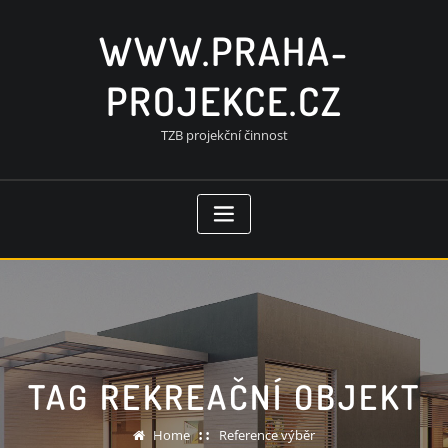
Skip
to
WWW.PRAHA-
content
PROJEKCE.CZ
TZB projekční činnost
TAG REKREAČNÍ OBJEKT
Home
Reference výběr