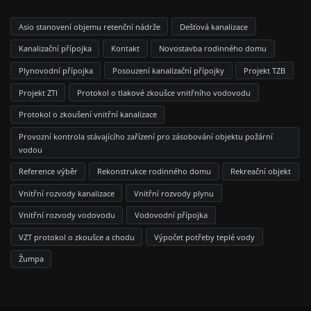
Asio stanovení objemu retenční nádrže
Dešťová kanalizace
Kanalizační přípojka
Kontakt
Novostavba rodinného domu
Plynovodní přípojka
Posouzení kanalizační přípojky
Projekt TZB
Projekt ZTI
Protokol o tlakové zkoušce vnitřního vodovodu
Protokol o zkoušení vnitřní kanalizace
Provozní kontrola stávajícího zařízení pro zásobování objektu požární
vodou
Reference výběr
Rekonstrukce rodinného domu
Rekreační objekt
Vnitřní rozvody kanalizace
Vnitřní rozvody plynu
Vnitřní rozvody vodovodu
Vodovodní přípojka
VZT protokol o zkoušce a chodu
Výpočet potřeby teplé vody
Žumpa